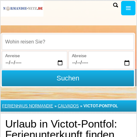
Wohin reisen Sie?
Anreise
Abreise
Suchen
FERIENHAUS NORMANDIE
»
CALVADOS
»
VICTOT-PONTFOL
Urlaub in Victot-Pontfol:
Ferienunterkunft finden