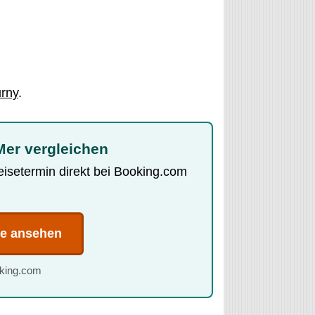
rny
.
-Mer vergleichen
Reisetermin direkt bei Booking.com
te ansehen
oking.com