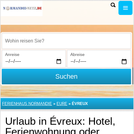
Wohin reisen Sie?
Anreise
Abreise
Suchen
FERIENHAUS NORMANDIE
»
EURE
»
ÉVREUX
Urlaub in Évreux: Hotel,
Ferienwohnung oder