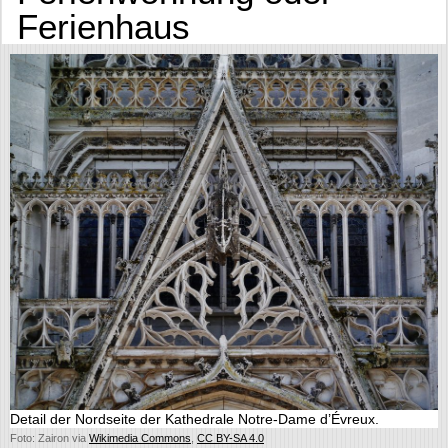
Ferienhaus
Detail der Nordseite der Kathedrale Notre-Dame d’Évreux.
Foto: Zairon via
Wikimedia Commons
,
CC BY-SA 4.0