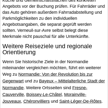
Küche und Gemeinschaftsflächen des konkreten
Angebots vor der Buchung prüfen. Für Fahrräder und
das Auto gehören außerdem Fahrradabstellung und
Parkmöglichkeiten zu den individuellen
Angebotsangaben, die separat geprüft werden
sollten. Verneuil-sur-Avre selbst belegt diese
Merkmale nicht pauschal für alle Unterkünfte.
Weitere Reiseziele und regionale
Orientierung
Wenn Sie historische Ziele in der Normandie
miteinander vergleichen möchten, führt ein weiterer
Weg zu
Normandie: Von der Revolution bis zur
Gegenwart
und zu
Bayeux – Mittelalterliche Stadt der
Normandie
. Weitere Ortsseiten sind
Fresne-
Cauverville
,
Boissey-Le-Châtel
,
Morainville-
Jouveaux
,
Chéronvilliers
und
Saint-Léger-De-Rôtes
.