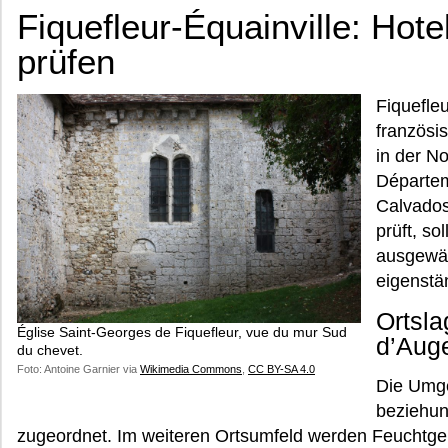
Fiquefleur-Équainville: Hot
prüfen
Fiquefleu
französi
in der N
Départe
Calvados
prüft, so
ausgewäh
eigenstä
Ortsla
Église Saint-Georges de Fiquefleur, vue du mur Sud
d’Aug
du chevet.
Foto: Antoine Garnier via
Wikimedia Commons
,
CC BY-SA 4.0
Die Umge
beziehu
zugeordnet. Im weiteren Ortsumfeld werden Feuchtgeb