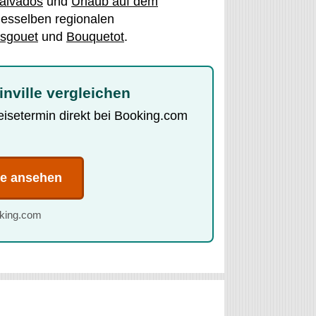
alvados
und
Urlaub auf dem
desselben regionalen
sgouet
und
Bouquetot
.
inville vergleichen
Reisetermin direkt bei Booking.com
te ansehen
oking.com