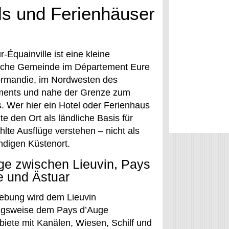
els und Ferienhäuser
r-Équainville ist eine kleine
sche Gemeinde im Département Eure
ormandie, im Nordwesten des
ments und nahe der Grenze zum
. Wer hier ein Hotel oder Ferienhaus
llte den Ort als ländliche Basis für
lte Ausflüge verstehen – nicht als
ndigen Küstenort.
ge zwischen Lieuvin, Pays
e und Ästuar
bung wird dem Lieuvin
ngsweise dem Pays d’Auge
iete mit Kanälen, Wiesen, Schilf und