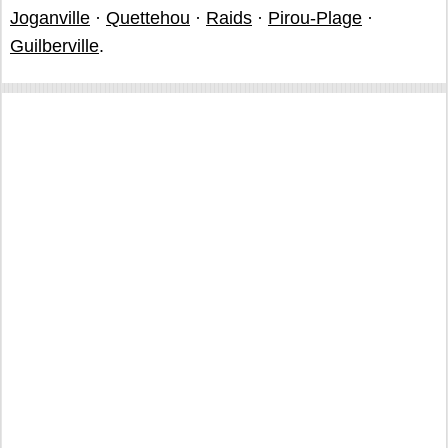
Joganville
·
Quettehou
·
Raids
·
Pirou-Plage
·
Guilberville
.