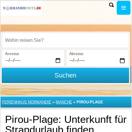
Wohin reisen Sie?
Anreise
Abreise
Suchen
FERIENHAUS NORMANDIE
»
MANCHE
»
PIROU-PLAGE
Pirou-Plage: Unterkunft für
Strandurlaub finden