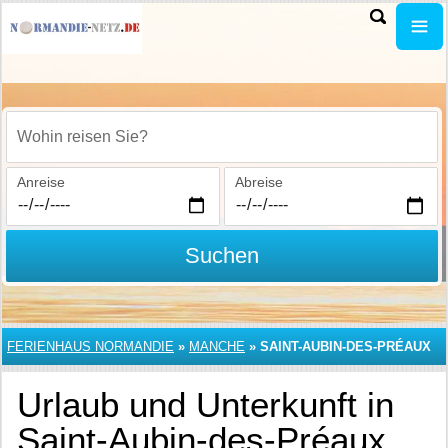
Wohin reisen Sie?
Anreise
Abreise
Suchen
FERIENHAUS NORMANDIE
»
MANCHE
»
SAINT-AUBIN-DES-PRÉAUX
Urlaub und Unterkunft in
Saint-Aubin-des-Préaux