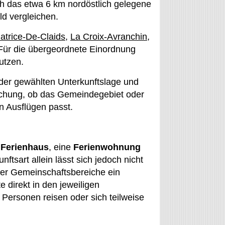
ch das etwa 6 km nordöstlich gelegene
d vergleichen.
atrice-De-Claids
,
La Croix-Avranchin
,
 Für die übergeordnete Einordnung
utzen.
 der gewählten Unterkunftslage und
uchung, ob das Gemeindegebiet oder
n Ausflügen passt.
n
Ferienhaus
, eine
Ferienwohnung
ftsart allein lässt sich jedoch nicht
der Gemeinschaftsbereiche ein
 direkt in den jeweiligen
ersonen reisen oder sich teilweise