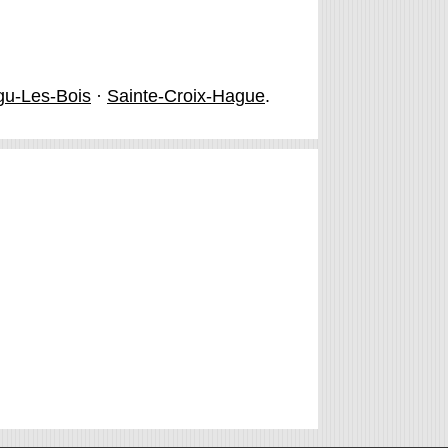
gu-Les-Bois
·
Sainte-Croix-Hague
.