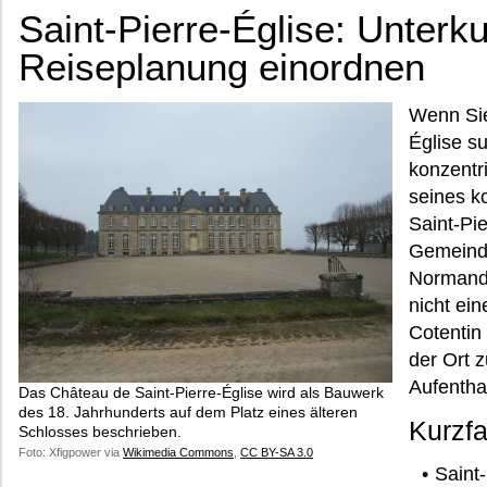
Saint-Pierre-Église: Unterku
Reiseplanung einordnen
Wenn Sie
Église su
konzentr
seines k
Saint-Pie
Gemeind
Normandi
nicht ei
Cotentin 
der Ort 
Aufenthal
Das Château de Saint-Pierre-Église wird als Bauwerk
des 18. Jahrhunderts auf dem Platz eines älteren
Kurzf
Schlosses beschrieben.
Foto: Xfigpower via
Wikimedia Commons
,
CC BY-SA 3.0
Saint-