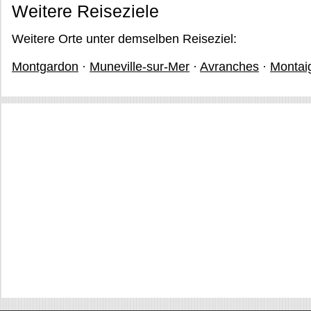
Weitere Reiseziele
Weitere Orte unter demselben Reiseziel:
Montgardon
·
Muneville-sur-Mer
·
Avranches
·
Montai