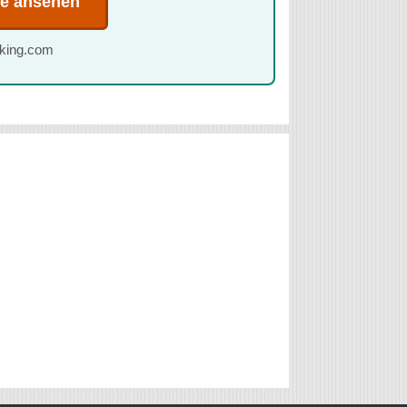
te ansehen
oking.com