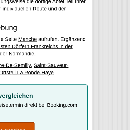
ngsweise die dortige Abtei Teil Ihrer
r individuellen Route und der
ebung
ie Seite
Manche
aufrufen. Ergänzend
sten Dörfern Frankreichs in der
r der Normandie
.
re-De-Semilly
,
Saint-Sauveur-
 Ortsteil La Ronde-Haye
.
vergleichen
Reisetermin direkt bei Booking.com