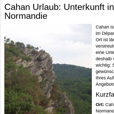
Cahan Urlaub: Unterkunft in
Normandie
Cahan is
im Dépar
Ort ist l
verstreu
eine Unt
deshalb 
wichtig: 
gewünsch
Ihres Au
Angebots
Kurzf
Ort:
Caha
Normand