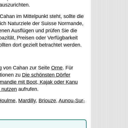
auszurichten.
han im Mittelpunkt steht, sollte die
ich Naturziele der Suisse Normande,
enen Ausflügen und prüfen Sie die
azität, Preisen oder Verfügbarkeit
lten dort gezielt betrachtet werden.
eg von Cahan zur Seite
Orne
. Für
tionen zu
Die schönsten Dörfer
rmandie mit Boot, Kajak oder Kanu
t nutzen
aufrufen.
Houlme
,
Mardilly
,
Briouze
,
Aunou-Sur-