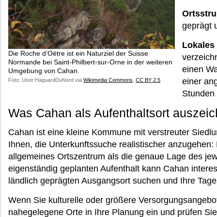
Ortsstru
geprägt u
Lokales 
Die Roche d’Oëtre ist ein Naturziel der Suisse
verzeich
Normande bei Saint-Philbert-sur-Orne in der weiteren
einen Wa
Umgebung von Cahan.
einer an
Foto: User:HaguardDuNord via
Wikimedia Commons
,
CC BY 2.5
Stunden 
Was Cahan als Aufenthaltsort auszeic
Cahan ist eine kleine Kommune mit verstreuter Siedlun
Ihnen, die Unterkunftssuche realistischer anzugehen: 
allgemeines Ortszentrum als die genaue Lage des jew
eigenständig geplanten Aufenthalt kann Cahan interes
ländlich geprägten Ausgangsort suchen und Ihre Tages
Wenn Sie kulturelle oder größere Versorgungsangebot
nahegelegene Orte in Ihre Planung ein und prüfen Sie