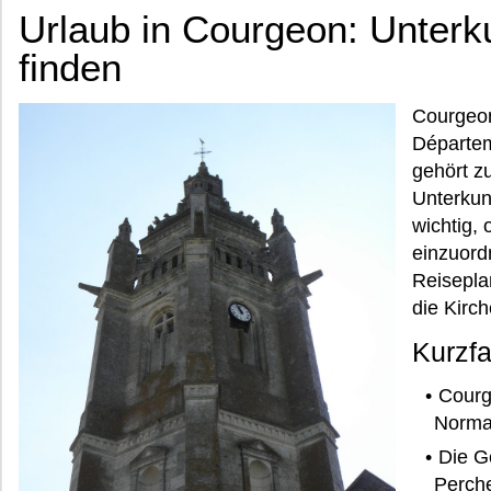
Urlaub in Courgeon: Unterku
finden
Courgeon
Départem
gehört z
Unterkun
wichtig, 
einzuord
Reisepla
die Kirc
Kurzf
Courg
Norma
Die G
Perch