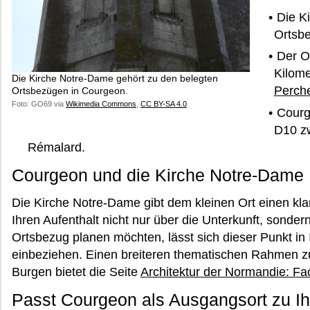
Die K
Ortsb
Der O
Kilome
Die Kirche Notre-Dame gehört zu den belegten
Perch
Ortsbezügen in Courgeon.
Foto: GO69 via
Wikimedia Commons
,
CC BY-SA 4.0
Courg
D10 z
Rémalard.
Courgeon und die Kirche Notre-Dame
Die Kirche Notre-Dame gibt dem kleinen Ort einen kl
Ihren Aufenthalt nicht nur über die Unterkunft, sonde
Ortsbezug planen möchten, lässt sich dieser Punkt i
einbeziehen. Einen breiteren thematischen Rahmen 
Burgen bietet die Seite
Architektur der Normandie: F
Passt Courgeon als Ausgangsort zu Ih