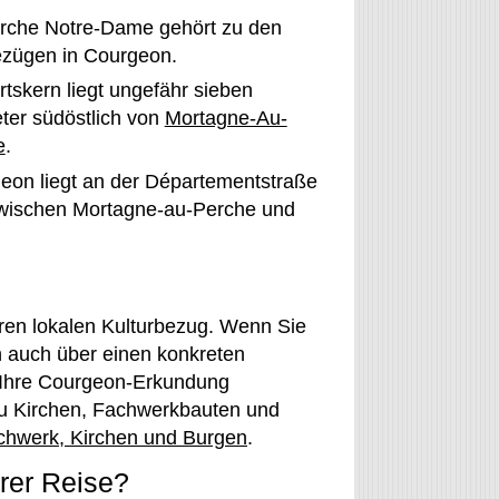
irche Notre-Dame gehört zu den
ezügen in Courgeon.
rtskern liegt ungefähr sieben
ter südöstlich von
Mortagne-Au-
e
.
eon liegt an der Départementstraße
wischen Mortagne-au-Perche und
aren lokalen Kulturbezug. Wenn Sie
rn auch über einen konkreten
n Ihre Courgeon-Erkundung
zu Kirchen, Fachwerkbauten und
achwerk, Kirchen und Burgen
.
rer Reise?