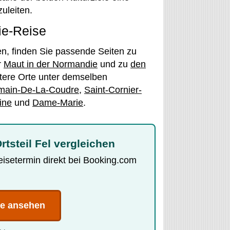
uleiten.
ie-Reise
n, finden Sie passende Seiten zu
r
Maut in der Normandie
und zu
den
tere Orte unter demselben
main-De-La-Coudre
,
Saint-Cornier-
ine
und
Dame-Marie
.
rtsteil Fel vergleichen
Reisetermin direkt bei Booking.com
te ansehen