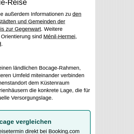
ie-Reise
Sie außerdem Informationen zu
den
Städten und Gemeinden der
is zur Gegenwart
. Weitere
 Orientierung sind
Ménil-Hermei
,
d
.
 einen ländlichen Bocage-Rahmen,
eren Umfeld miteinander verbinden
nnenstandort dem Küstenraum
rienhäusern die konkrete Lage, die für
uelle Versorgungslage.
ocage vergleichen
Reisetermin direkt bei Booking.com