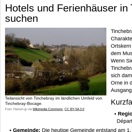
Hotels und Ferienhäuser in
suchen
Tinchebr
Charakte
Ortskern
dem Musé
Wenn Sie
Tinchebr
sich dam
Orne in 
Ausgangs
Teilansicht von Tinchebray im ländlichen Umfeld von
Kurzf
Tinchebray-Bocage.
Foto: Hamon jp via
Wikimedia Commons
,
CC BY-SA 3.0
Regio
Dépar
Gemeinde:
Die heutige Gemeinde entstand am 1.