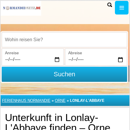
Wohin reisen Sie?
Anreise
Abreise
Suchen
FERIENHAUS NORMANDIE
»
ORNE
»
LONLAY-L'ABBAYE
Unterkunft in Lonlay-
L'Abbaye finden – Orne