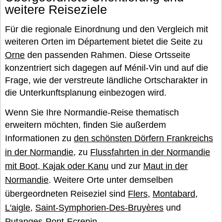
weitere Reiseziele
Für die regionale Einordnung und den Vergleich mit
weiteren Orten im Département bietet die Seite zu
Orne
den passenden Rahmen. Diese Ortsseite
konzentriert sich dagegen auf Ménil-Vin und auf die
Frage, wie der verstreute ländliche Ortscharakter in
die Unterkunftsplanung einbezogen wird.
Wenn Sie Ihre Normandie-Reise thematisch
erweitern möchten, finden Sie außerdem
Informationen zu
den schönsten Dörfern Frankreichs
in der Normandie
, zu
Flussfahrten in der Normandie
mit Boot, Kajak oder Kanu
und zur
Maut in der
Normandie
. Weitere Orte unter demselben
übergeordneten Reiseziel sind
Flers
,
Montabard
,
L'aigle
,
Saint-Symphorien-Des-Bruyères
und
Putanges-Pont-Ecrepin
.