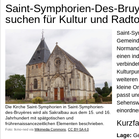
Saint-Symphorien-Des-Bruy
suchen für Kultur und Radt
Saint-Sy
Gemeinde
Normandi
einen ind
verbinde
Kulturpu
weiteren
kleine O
passt un
Sehenswü
Die Kirche Saint-Symphorien in Saint-Symphorien-
einordne
des-Bruyères wird als Sakralbau aus dem 15. und 16.
Jahrhundert mit spätgotischen und
Kurzf
frührenaissancezeitlichen Elementen beschrieben.
Foto: Ikmo-ned via
Wikimedia Commons
,
CC BY-SA 4.0
Lage:
Ge