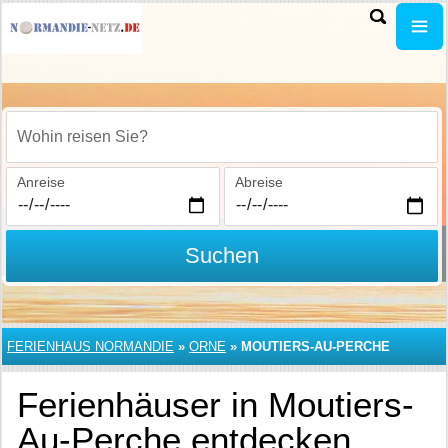
Wohin reisen Sie?
Anreise
Abreise
Suchen
FERIENHAUS NORMANDIE
»
ORNE
»
MOUTIERS-AU-PERCHE
Ferienhäuser in Moutiers-
Au-Perche entdecken