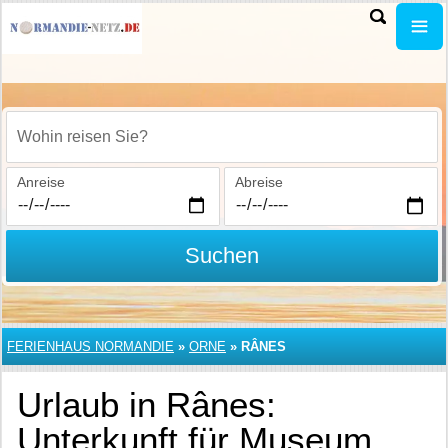
Wohin reisen Sie?
Anreise
Abreise
Suchen
FERIENHAUS NORMANDIE
»
ORNE
»
RÂNES
Urlaub in Rânes:
Unterkunft für Museum