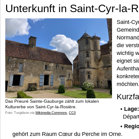
Unterkunft in Saint-Cyr-la-R
Saint-Cyr
Gemeinde
Normandi
die vers
wichtig w
eignet si
Aufenthal
konkrete
möchten
Kurzf
Das Prieuré Sainte-Gauburge zählt zum lokalen
Kulturerbe von Saint-Cyr-la-Rosière.
Lage:
Foto: Turgidson via
Wikimedia Commons
,
CC0
Dépar
Regio
gehört zum Raum Cœur du Perche im Orne.