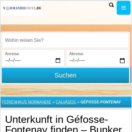
Wohin reisen Sie?
Anreise
Abreise
Suchen
FERIENHAUS NORMANDIE
»
CALVADOS
»
GÉFOSSE-FONTENAY
Unterkunft in Géfosse-
Fontenay finden – Bunker