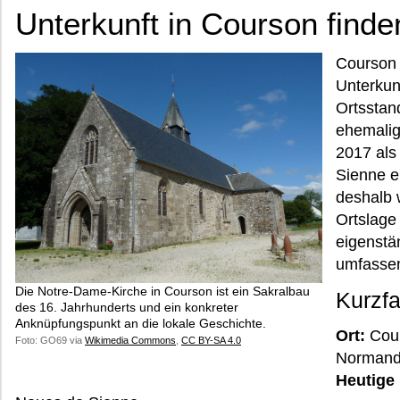
Unterkunft in Courson finde
Courson 
Unterkun
Ortsstan
ehemalig
2017 als
Sienne ei
deshalb 
Ortslage
eigenstä
umfassen
Die Notre-Dame-Kirche in Courson ist ein Sakralbau
Kurzf
des 16. Jahrhunderts und ein konkreter
Anknüpfungspunkt an die lokale Geschichte.
Ort:
Cour
Foto: GO69 via
Wikimedia Commons
,
CC BY-SA 4.0
Normand
Heutige