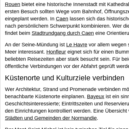
Rouen
bietet eine historische Innenstadt mit Kathed
ersten Besuch sollten Wege vom Bahnhof, Öffnungszeit
eingeplant werden. In
Caen
lassen sich das historisc
nach persönlichem Schwerpunkt kombinieren. Wer di
findet beim
Stadtrundgang durch Caen
eine Orientier
An der Seine-Mündung ist
Le Havre
vor allem wegen 
Meer interessant.
Honfleur
eignet sich für einen Bumm
beliebten Reisezeiten aber stark besucht sein. Für be
öffentliche Verbindungen vor der Abfahrt geprüft werd
Küstenorte und Kulturziele verbinden
Wer Architektur, Strand und Promenade verbinden m
benachbarte Küstenorte einplanen.
Bayeux
ist ein sin
Geschichtsinteressierte; Eintrittszeiten und Reservier
den Einrichtungen kontrolliert werden. Eine Übersicht w
Städten und Gemeinden der Normandie
.