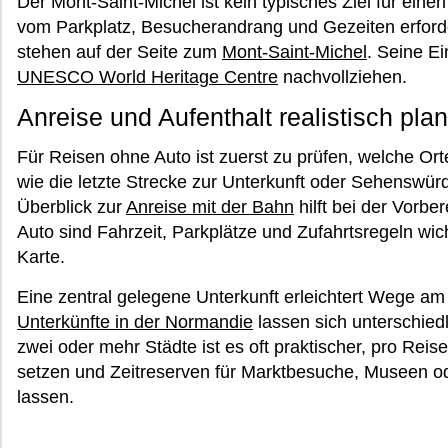
Der Mont-Saint-Michel ist kein typisches Ziel für ei
vom Parkplatz, Besucherandrang und Gezeiten erford
stehen auf der Seite zum
Mont-Saint-Michel
. Seine E
UNESCO World Heritage Centre
nachvollziehen.
Anreise und Aufenthalt realistisch pla
Für Reisen ohne Auto ist zuerst zu prüfen, welche Ort
wie die letzte Strecke zur Unterkunft oder Sehenswürd
Überblick zur
Anreise mit der Bahn
hilft bei der Vorbe
Auto sind Fahrzeit, Parkplätze und Zufahrtsregeln wich
Karte.
Eine zentral gelegene Unterkunft erleichtert Wege a
Unterkünfte in der Normandie
lassen sich unterschied
zwei oder mehr Städte ist es oft praktischer, pro Rei
setzen und Zeitreserven für Marktbesuche, Museen 
lassen.