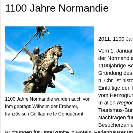
1100 Jahre Normandie
2011: 1100 Ja
Vom 1. Januar
der Normandie
1100jährige B
Gründung des
n. Chr. ist his
Einfältige den
vom Herzogtu
1100 Jahre Normandie wurden auch von
In allen
Regio
ihm geprägt: Wilhelm der Eroberer,
Tourismus-Bür
französisch Guillaume le Conquérant
Nachfragen fü
Besucherzahlen
Buchungen für Unterkünfte in Hotels, Ferienhäuser u