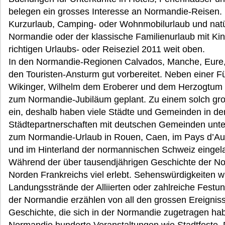
belegen ein grosses Interesse an Normandie-Reisen.
Kurzurlaub, Camping- oder Wohnmobilurlaub und natü
Normandie oder der klassische Familienurlaub mit Ki
richtigen Urlaubs- oder Reiseziel 2011 weit oben.
In den Normandie-Regionen Calvados, Manche, Eure, 
den Touristen-Ansturm gut vorbereitet. Neben einer F
Wikinger, Wilhelm dem Eroberer und dem Herzogtum N
zum Normandie-Jubiläum geplant. Zu einem solch gro
ein, deshalb haben viele Städte und Gemeinden in de
Städtepartnerschaften mit deutschen Gemeinden unte
zum Normandie-Urlaub in Rouen, Caen, im Pays d’Au
und im Hinterland der normannischen Schweiz eingel
Während der über tausendjährigen Geschichte der No
Norden Frankreichs viel erlebt. Sehenswürdigkeiten wi
Landungsstrände der Alliierten oder zahlreiche Fest
der Normandie erzählen von all den grossen Ereignis
Geschichte, die sich in der Normandie zugetragen ha