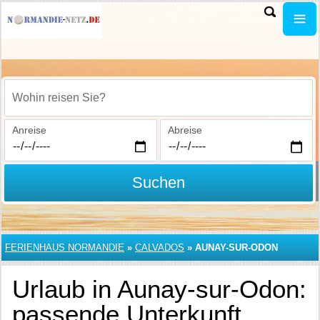
Wohin reisen Sie?
Anreise
Abreise
Suchen
FERIENHAUS NORMANDIE
»
CALVADOS
»
AUNAY-SUR-ODON
Urlaub in Aunay-sur-Odon:
passende Unterkunft