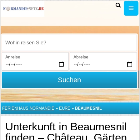
Wohin reisen Sie?
Anreise
Abreise
Suchen
FERIENHAUS NORMANDIE
»
EURE
»
BEAUMESNIL
Unterkunft in Beaumesnil
finden – Château, Gärten