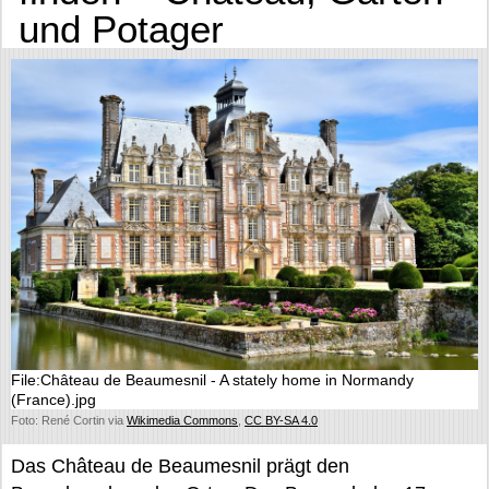
und Potager
File:Château de Beaumesnil - A stately home in Normandy
(France).jpg
Foto: René Cortin via
Wikimedia Commons
,
CC BY-SA 4.0
Das Château de Beaumesnil prägt den