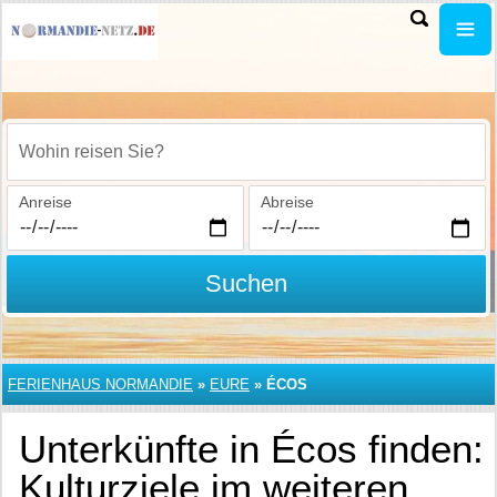
Wohin reisen Sie?
Anreise
Abreise
Suchen
FERIENHAUS NORMANDIE
»
EURE
»
ÉCOS
Unterkünfte in Écos finden:
Kulturziele im weiteren