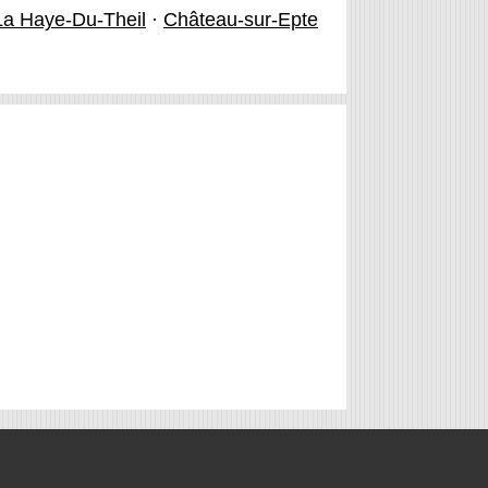
La Haye-Du-Theil
·
Château-sur-Epte